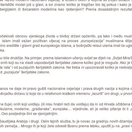
taristički model još u glavi, a svi znamo koliko je tragičan bio taj pokus i kako 
elgijskim ili švicarskim modelima kao rješenjem? Prema dosadašnjim rezultat
čekivati obnovu vjerskoga života u bivšoj državi općenito, pa tako i među musl
i islam imati važan pozitivan utjecaj na proces „europeizacije” muslimana d
alno središte i glavni grad europskoga islama, a bošnjački reisul-ulema imat će u
ska.
u bile drukčije. Na primjer, prema islamskom učenju svijet se dijeli na „Svijet Mira/Da
onih koji su na vlasti uspostavljati šerijatske zakone koliko god je moguće. Ako je t
rata” i od puzajućih šerijatskih zakona. Ne treba ni upozoravati koliko je nedoslje
pod „puzajuće” šerijatske zakone.
zanos ne daje im pravo gušiti nacionalne osjećaje i prava drugih nacija s kojima 
njačku državu iz koje će u relativnom kratkom vremenu „iscuriti” oni drugi, u prvom
e čuje) onih koji uviđaju (ili nisu hrabri reći da uviđaju) da ni od Hrvata očišćen
kularne, moderne, „građanske”, europske.... vrjednote, ali je veliko pitanje bi 
 Ovo posljednje čini se vjerojatnijim.
Saudijska Arabija i drugi. Osim tajnih služba, tu je novac za gradnju novih džamija
ih zemalja... Mnogo ih je koji žele odvesti Bosnu prema Istoku, uputiti ju na „pravi i