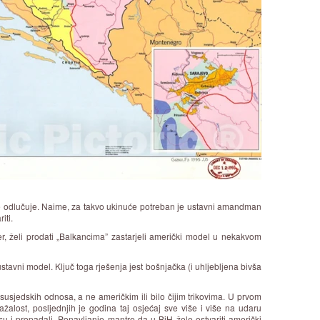
ne odlučuje. Naime, za takvo ukinuće potreban je ustavni amandman
iti.
er, želi prodati „Balkancima” zastarjeli američki model u nekakvom
 ustavni model. Ključ toga rješenja jest bošnjačka (i uhljebljena bivša
usjedskih odnosa, a ne američkim ili bilo čijim trikovima. U prvom
žalost, posljednjih je godina taj osjećaj sve više i više na udaru
su i propadali. Ponavljanje mantre da u BiH žele ostvariti američki