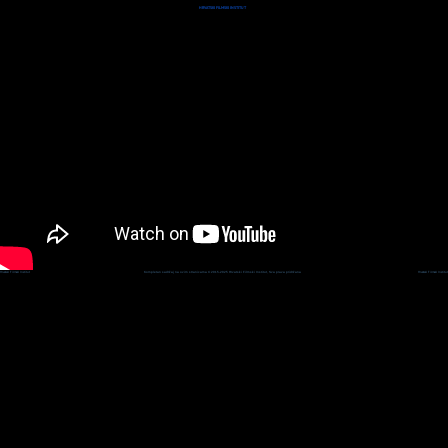
🇭🇷
🇺🇸
HRVATSKI FILMSKI INSTITUT
Hrvatski Filmski Institut
Kompletan sadržaj na ovim stranicama © 2015-2025 Hrvatski Filmski Institut, Sva prava pridržana
Hrvatski Filmski Institut